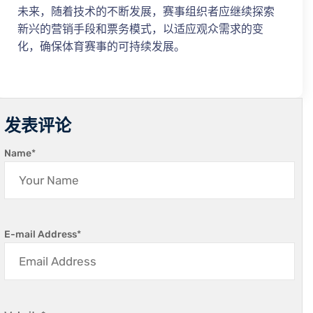
未来，随着技术的不断发展，赛事组织者应继续探索
新兴的营销手段和票务模式，以适应观众需求的变
化，确保体育赛事的可持续发展。
发表评论
Name
*
E-mail Address
*