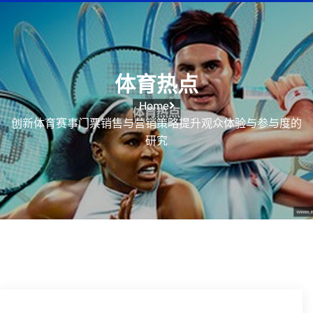
体育热点
Home
创新体育赛事门票销售与营销策略提升观众体验与参与度的
研究