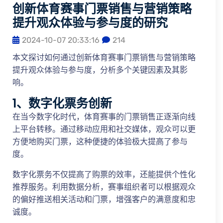
创新体育赛事门票销售与营销策略
提升观众体验与参与度的研究
2024-10-07 20:33:16
214
本文探讨如何通过创新体育赛事门票销售与营销策略
提升观众体验与参与度，分析多个关键因素及其影
响。
1、数字化票务创新
在当今数字化时代，体育赛事的门票销售正逐渐向线
上平台转移。通过移动应用和社交媒体，观众可以更
方便地购买门票，这种便捷的体验极大提高了参与
度。
数字化票务不仅提高了购票的效率，还能提供个性化
推荐服务。利用数据分析，赛事组织者可以根据观众
的偏好推送相关活动和门票，增强客户的满意度和忠
诚度。