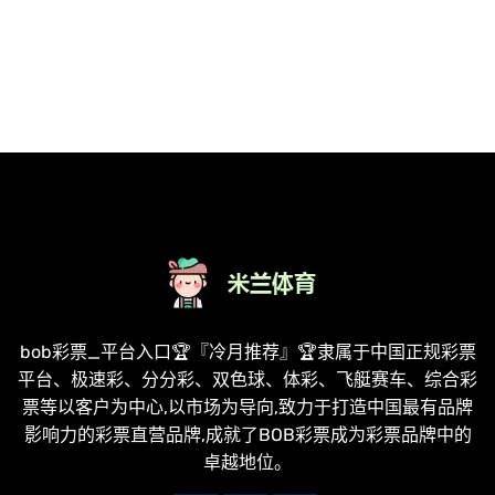
bob彩票_平台入口🏆『冷月推荐』🏆隶属于中国正规彩票
平台、极速彩、分分彩、双色球、体彩、飞艇赛车、综合彩
票等以客户为中心,以市场为导向,致力于打造中国最有品牌
影响力的彩票直营品牌,成就了BOB彩票成为彩票品牌中的
卓越地位。