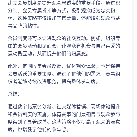
建立会员制度是提升观众忠诚度的重要手段。通过积
分制、会员专属折扣等方式，吸引观众成为忠实粉
丝，这种策略不仅增加了售票量，还能增强观众与赛
事品牌的粘性。
会员制度还可以促进观众的社交互动。例如，组织专
属的会员活动和见面会，让观众有机会与自己喜爱的
运动员互动，从而提升他们的归属感。
此外，定期收集会员反馈，优化观众体验，也是保持
会员活跃的重要策略。通过了解他们的需求，赛事组
织者能够持续改进服务，提高整体参与度。
总结：
通过数字化票务创新、社交媒体营销、现场体验提升
和会员制度的实施，体育赛事的门票销售与观众参与
度得到了显著改善。这些策略不仅提高了观众的满意
度，也增强了他们的参与感。