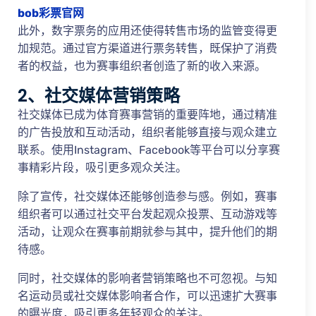
bob彩票官网
此外，数字票务的应用还使得转售市场的监管变得更
加规范。通过官方渠道进行票务转售，既保护了消费
者的权益，也为赛事组织者创造了新的收入来源。
2、社交媒体营销策略
社交媒体已成为体育赛事营销的重要阵地，通过精准
的广告投放和互动活动，组织者能够直接与观众建立
联系。使用Instagram、Facebook等平台可以分享赛
事精彩片段，吸引更多观众关注。
除了宣传，社交媒体还能够创造参与感。例如，赛事
组织者可以通过社交平台发起观众投票、互动游戏等
活动，让观众在赛事前期就参与其中，提升他们的期
待感。
同时，社交媒体的影响者营销策略也不可忽视。与知
名运动员或社交媒体影响者合作，可以迅速扩大赛事
的曝光度，吸引更多年轻观众的关注。