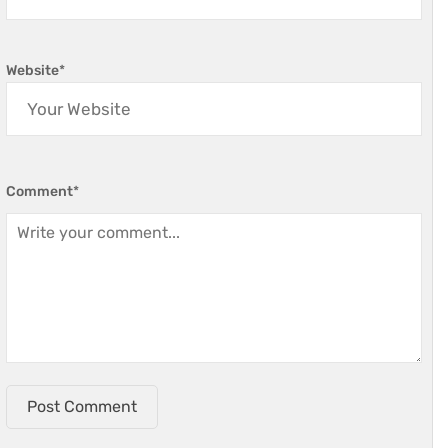
Website
*
Comment
*
Post Comment