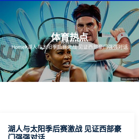
体育热点
Home
湖人与太阳季后赛激战 见证西部豪门强强对话
湖人与太阳季后赛激战 见证西部豪
门强强对话