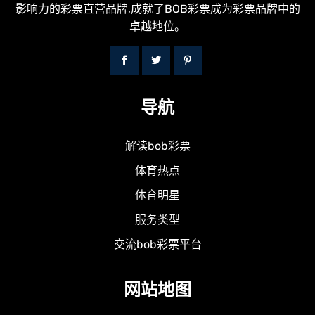
影响力的彩票直营品牌,成就了BOB彩票成为彩票品牌中的
卓越地位。
导航
解读bob彩票
体育热点
体育明星
服务类型
交流bob彩票平台
网站地图