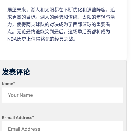
展望未来，湖人和太阳都在不断优化和调整阵容，追
求更高的目标。湖人的经验和传统，太阳的年轻与活
力，使得两支球队的对决成为了西部篮球的重要看
点。无论最终谁能笑到最后，这场季后赛都将成为
NBA历史上值得铭记的经典之战。
发表评论
Name
*
E-mail Address
*