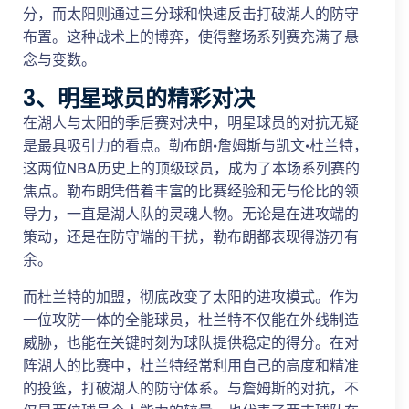
分，而太阳则通过三分球和快速反击打破湖人的防守
布置。这种战术上的博弈，使得整场系列赛充满了悬
念与变数。
3、明星球员的精彩对决
在湖人与太阳的季后赛对决中，明星球员的对抗无疑
是最具吸引力的看点。勒布朗·詹姆斯与凯文·杜兰特，
这两位NBA历史上的顶级球员，成为了本场系列赛的
焦点。勒布朗凭借着丰富的比赛经验和无与伦比的领
导力，一直是湖人队的灵魂人物。无论是在进攻端的
策动，还是在防守端的干扰，勒布朗都表现得游刃有
余。
而杜兰特的加盟，彻底改变了太阳的进攻模式。作为
一位攻防一体的全能球员，杜兰特不仅能在外线制造
威胁，也能在关键时刻为球队提供稳定的得分。在对
阵湖人的比赛中，杜兰特经常利用自己的高度和精准
的投篮，打破湖人的防守体系。与詹姆斯的对抗，不