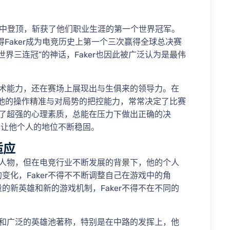
总决赛中登顶，斩获了他们职业生涯的第一个世界冠军。
使得Faker成为电竞历史上第一个三次赢得全球总决赛
“世界三连冠”的神话，Faker也因此被广泛认为是最伟
的技术能力，还在赛场上展现出与生俱来的领导力。在
色，他的操作精准与对局势的把控能力，常常决定了比赛
现出了超强的心理素质，总能在压力下做出正确的决
也让他个人的地位不断稳固。
适应
传奇人物，但在电竞行业不断发展的背景下，他的个人
变化，Faker不得不不断调整自己在游戏中的角
的新英雄和新的游戏机制，Faker不得不在不同的
操作和广泛的英雄池著称，特别是在中路的发挥上，他