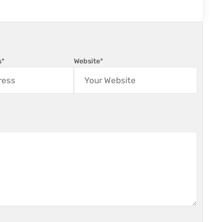
s
*
Website
*