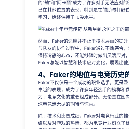
的“劫”和“阿卡丽”成为了许多对手无法应对的
己在其他位置的表现，特别是在辅助与打野位
学习，始终保持了顶尖水平。
然而，Faker的适应并不止于技术层面的
与队友的协作过程中，Faker通过不断磨
保持冷静的心态，还能够随时做出灵活应对
Faker总能以智慧和技术应对变化，展现出
4、Faker的地位与电竞历史
Faker不仅仅是一个成功的职业选手，更
卓越的表现，成为了许多年轻选手的榜样和偶
为了电竞文化的重要组成部分。无论是在国内
球电竞迷无尽的期待与惊喜。
除了技术和比赛成绩，Faker对电竞行业
维以及对游戏的热情，都为电竞行业树立了标