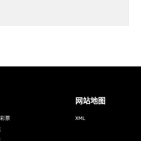
网站地图
b彩票
XML
点
星