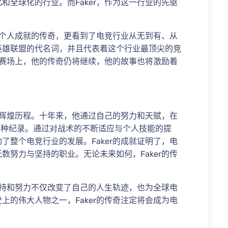
和全球化的行业。而Faker，作为这一行业的先驱
一个个人成就的传奇，更看到了电竞行业从无到有、从
英雄联盟的代名词，并且代表着这个行业最顶尖的竞
跃在赛场上，他的传奇仍将继续，他的故事也将激励着
王的辉煌历程。十年来，他通过自己的努力和天赋，在
各种纪录。通过对战术的不断适应与个人技能的提
了整个电竞行业的发展。Faker的成就证明了，电
数努力与坚持的职业。无论未来如何，Faker的传
的坚持和努力不仅改变了自己的人生轨迹，也为全球电
上的伟大人物之一，Faker的传奇注定将会成为电