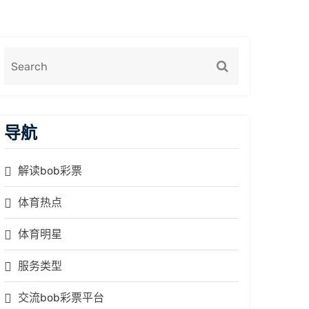
导航
解读bob彩票
体育热点
体育明星
服务类型
交流bob彩票平台