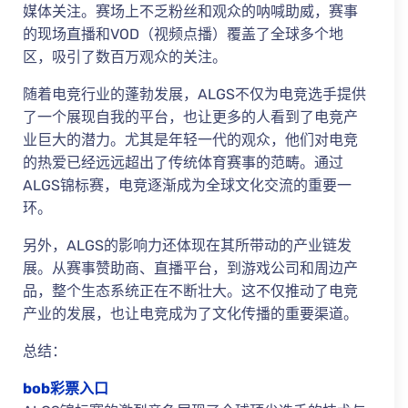
媒体关注。赛场上不乏粉丝和观众的呐喊助威，赛事
的现场直播和VOD（视频点播）覆盖了全球多个地
区，吸引了数百万观众的关注。
随着电竞行业的蓬勃发展，ALGS不仅为电竞选手提供
了一个展现自我的平台，也让更多的人看到了电竞产
业巨大的潜力。尤其是年轻一代的观众，他们对电竞
的热爱已经远远超出了传统体育赛事的范畴。通过
ALGS锦标赛，电竞逐渐成为全球文化交流的重要一
环。
另外，ALGS的影响力还体现在其所带动的产业链发
展。从赛事赞助商、直播平台，到游戏公司和周边产
品，整个生态系统正在不断壮大。这不仅推动了电竞
产业的发展，也让电竞成为了文化传播的重要渠道。
总结：
bob彩票入口