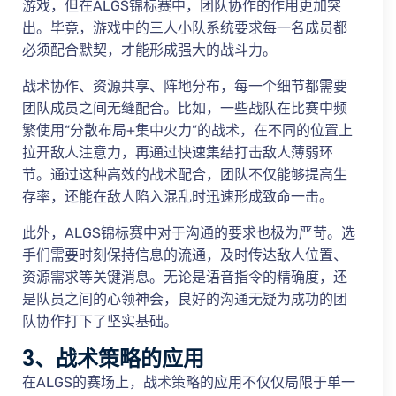
游戏，但在ALGS锦标赛中，团队协作的作用更加突
出。毕竟，游戏中的三人小队系统要求每一名成员都
必须配合默契，才能形成强大的战斗力。
战术协作、资源共享、阵地分布，每一个细节都需要
团队成员之间无缝配合。比如，一些战队在比赛中频
繁使用“分散布局+集中火力”的战术，在不同的位置上
拉开敌人注意力，再通过快速集结打击敌人薄弱环
节。通过这种高效的战术配合，团队不仅能够提高生
存率，还能在敌人陷入混乱时迅速形成致命一击。
此外，ALGS锦标赛中对于沟通的要求也极为严苛。选
手们需要时刻保持信息的流通，及时传达敌人位置、
资源需求等关键消息。无论是语音指令的精确度，还
是队员之间的心领神会，良好的沟通无疑为成功的团
队协作打下了坚实基础。
3、战术策略的应用
在ALGS的赛场上，战术策略的应用不仅仅局限于单一