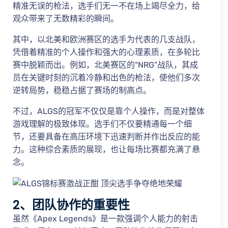
精准无误的枪法，选手们无一不在场上竭尽全力，给
观众带来了无数精彩的瞬间。
其中，以北美和欧洲赛区的选手为代表的几支战队，
凭借着精准的个人操作和强大的心理素质，在多轮比
赛中脱颖而出。例如，北美赛区的“NRG”战队，其成
员在关键时刻的沉着冷静和出色的枪法，使他们多次
逆转局势，稳稳占据了赛场的制高点。
不过，ALGS的冠军不仅仅是靠个人操作，而是对整体
游戏理解的极致体现。选手们不仅要精通每一个细
节，还要具备在高压环境下迅速判断并作出反应的能
力。这种综合素质的展现，也让每场比赛都充满了悬
念。
2、团队协作的重要性
虽然《Apex Legends》是一款强调个人能力的射击