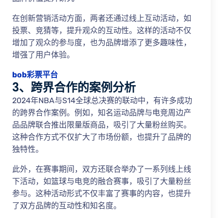
在创新营销活动方面，两者还通过线上互动活动，如
投票、竞猜等，提升观众的互动性。这样的活动不仅
增加了观众的参与度，也为品牌增添了更多趣味性，
增强了用户体验。
bob彩票平台
3、跨界合作的案例分析
2024年NBA与S14全球总决赛的联动中，有许多成功
的跨界合作案例。例如，知名运动品牌与电竞周边产
品品牌联合推出限量版商品，吸引了大量粉丝购买。
这种合作方式不仅扩大了市场份额，也提升了品牌的
独特性。
此外，在赛事期间，双方还联合举办了一系列线上线
下活动，如篮球与电竞的融合赛事，吸引了大量粉丝
参与。这种活动形式不仅丰富了赛事的内容，也提升
了双方品牌的互动性和知名度。