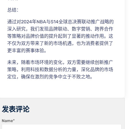
总结：
通过对2024年NBA与S14全球总决赛联动推广战略的
深入研究，我们发现品牌联动、数字营销、跨界合作
等策略对品牌价值的提升起到了显著的推动作用。这
不仅为双方带来了新的市场机遇，也为消费者提供了
更丰富的赛事体验。
未来，随着市场环境的变化，双方需要继续创新推广
策略，利用科技和数据分析的力量，深化品牌的市场
定位，确保在激烈的竞争中立于不败之地。
发表评论
Name
*