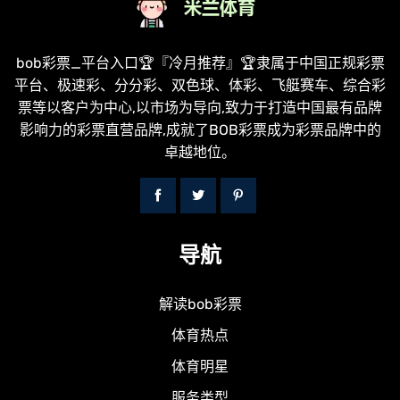
bob彩票_平台入口🏆『冷月推荐』🏆隶属于中国正规彩票
平台、极速彩、分分彩、双色球、体彩、飞艇赛车、综合彩
票等以客户为中心,以市场为导向,致力于打造中国最有品牌
影响力的彩票直营品牌,成就了BOB彩票成为彩票品牌中的
卓越地位。
导航
解读bob彩票
体育热点
体育明星
服务类型