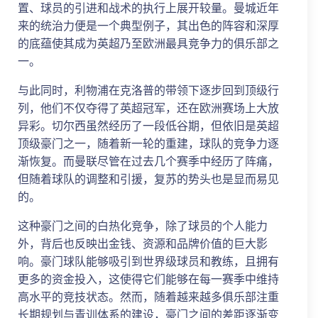
置、球员的引进和战术的执行上展开较量。曼城近年
来的统治力便是一个典型例子，其出色的阵容和深厚
的底蕴使其成为英超乃至欧洲最具竞争力的俱乐部之
一。
与此同时，利物浦在克洛普的带领下逐步回到顶级行
列，他们不仅夺得了英超冠军，还在欧洲赛场上大放
异彩。切尔西虽然经历了一段低谷期，但依旧是英超
顶级豪门之一，随着新一轮的重建，球队的竞争力逐
渐恢复。而曼联尽管在过去几个赛季中经历了阵痛，
但随着球队的调整和引援，复苏的势头也是显而易见
的。
这种豪门之间的白热化竞争，除了球员的个人能力
外，背后也反映出金钱、资源和品牌价值的巨大影
响。豪门球队能够吸引到世界级球员和教练，且拥有
更多的资金投入，这使得它们能够在每一赛季中维持
高水平的竞技状态。然而，随着越来越多俱乐部注重
长期规划与青训体系的建设，豪门之间的差距逐渐变