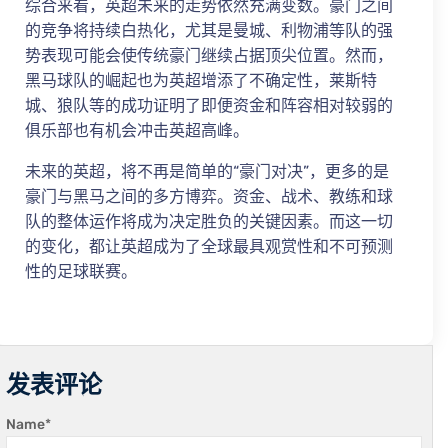
综合来看，英超未来的走势依然充满变数。豪门之间
的竞争将持续白热化，尤其是曼城、利物浦等队的强
势表现可能会使传统豪门继续占据顶尖位置。然而，
黑马球队的崛起也为英超增添了不确定性，莱斯特
城、狼队等的成功证明了即便资金和阵容相对较弱的
俱乐部也有机会冲击英超高峰。
未来的英超，将不再是简单的“豪门对决”，更多的是
豪门与黑马之间的多方博弈。资金、战术、教练和球
队的整体运作将成为决定胜负的关键因素。而这一切
的变化，都让英超成为了全球最具观赏性和不可预测
性的足球联赛。
发表评论
Name
*