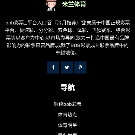
bob彩票_平台入口🏆『冷月推荐』🏆隶属于中国正规彩票
平台、极速彩、分分彩、双色球、体彩、飞艇赛车、综合彩
票等以客户为中心,以市场为导向,致力于打造中国最有品牌
影响力的彩票直营品牌,成就了BOB彩票成为彩票品牌中的
卓越地位。
导航
解读bob彩票
体育热点
体育明星