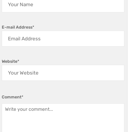
E-mail Address
*
Website
*
Comment
*