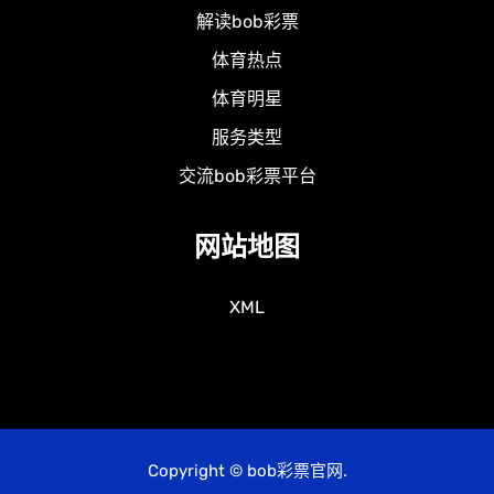
解读bob彩票
体育热点
体育明星
服务类型
交流bob彩票平台
网站地图
XML
Copyright © bob彩票官网.