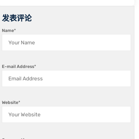
发表评论
Name
*
E-mail Address
*
Website
*