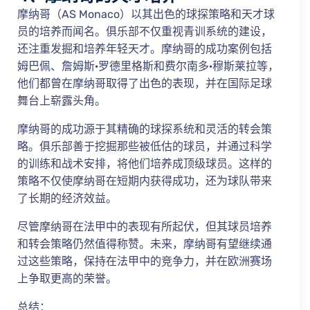
摩纳哥（AS Monaco）以其出色的球探策略和天才球
员的培养而闻名。俱乐部不仅重视青训系统的建设，
还注重发掘和培养年轻天才。摩纳哥的成功案例包括
姆巴佩、詹姆斯·罗德里格斯和费尔南多·穆斯莱拉等，
他们都曾在摩纳哥取得了出色的表现，并在国际足球
舞台上崭露头角。
摩纳哥的成功源于其精确的球探系统和灵活的转会策
略。俱乐部善于挖掘那些被低估的球员，并通过科学
的训练和战术安排，将他们培养成顶级球员。这样的
策略不仅使摩纳哥在短期内获得成功，还为球队带来
了长期的经济效益。
尽管摩纳哥在法甲中的表现有所起伏，但其球员培养
和转会策略仍然值得称赞。未来，摩纳哥有望继续通
过这些策略，保持在法甲中的竞争力，并在欧洲赛场
上争取更高的荣誉。
总结：