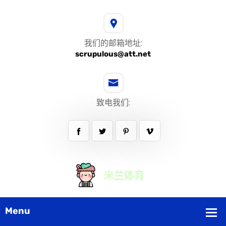
我们的邮箱地址:
scrupulous@att.net
致电我们: