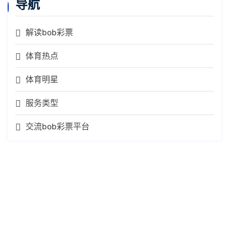
导航
解读bob彩票
体育热点
体育明星
服务类型
交流bob彩票平台