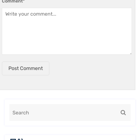
Comment
*
Post Comment