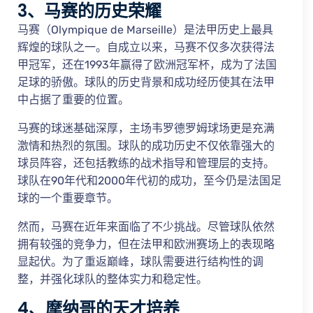
3、马赛的历史荣耀
马赛（Olympique de Marseille）是法甲历史上最具
辉煌的球队之一。自成立以来，马赛不仅多次获得法
甲冠军，还在1993年赢得了欧洲冠军杯，成为了法国
足球的骄傲。球队的历史背景和成功经历使其在法甲
中占据了重要的位置。
马赛的球迷基础深厚，主场韦罗德罗姆球场更是充满
激情和热烈的氛围。球队的成功历史不仅依靠强大的
球员阵容，还包括教练的战术指导和管理层的支持。
球队在90年代和2000年代初的成功，至今仍是法国足
球的一个重要章节。
然而，马赛在近年来面临了不少挑战。尽管球队依然
拥有较强的竞争力，但在法甲和欧洲赛场上的表现略
显起伏。为了重返巅峰，球队需要进行结构性的调
整，并强化球队的整体实力和稳定性。
4、摩纳哥的天才培养