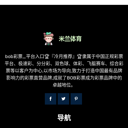
bob彩票_平台入口🏆『冷月推荐』🏆隶属于中国正规彩票
平台、极速彩、分分彩、双色球、体彩、飞艇赛车、综合彩
票等以客户为中心,以市场为导向,致力于打造中国最有品牌
影响力的彩票直营品牌,成就了BOB彩票成为彩票品牌中的
卓越地位。
导航