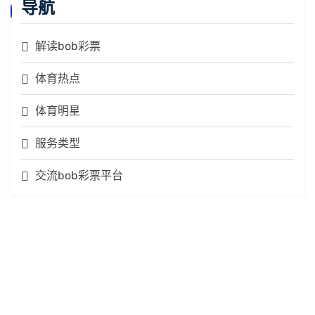
导航
解读bob彩票
体育热点
体育明星
服务类型
交流bob彩票平台