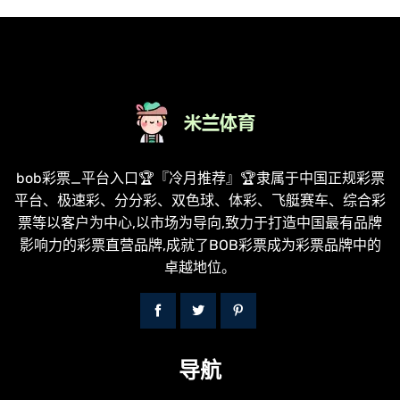
bob彩票_平台入口🏆『冷月推荐』🏆隶属于中国正规彩票
平台、极速彩、分分彩、双色球、体彩、飞艇赛车、综合彩
票等以客户为中心,以市场为导向,致力于打造中国最有品牌
影响力的彩票直营品牌,成就了BOB彩票成为彩票品牌中的
卓越地位。
导航