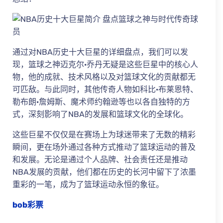
通过对NBA历史十大巨星的详细盘点，我们可以发
现，篮球之神迈克尔·乔丹无疑是这些巨星中的核心人
物，他的成就、技术风格以及对篮球文化的贡献都无
可匹敌。与此同时，其他传奇人物如科比·布莱恩特、
勒布朗·詹姆斯、魔术师约翰逊等也以各自独特的方
式，深刻影响了NBA的发展和篮球文化的全球化。
这些巨星不仅仅是在赛场上为球迷带来了无数的精彩
瞬间，更在场外通过各种方式推动了篮球运动的普及
和发展。无论是通过个人品牌、社会责任还是推动
NBA发展的贡献，他们都在历史的长河中留下了浓墨
重彩的一笔，成为了篮球运动永恒的象征。
bob彩票