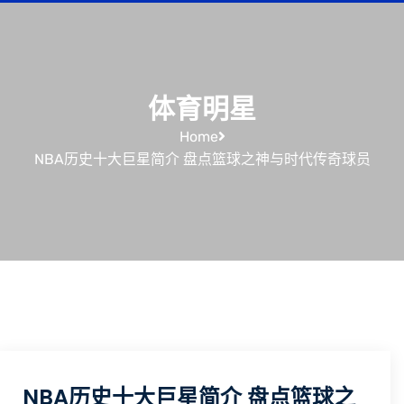
体育明星
Home
NBA历史十大巨星简介 盘点篮球之神与时代传奇球员
NBA历史十大巨星简介 盘点篮球之