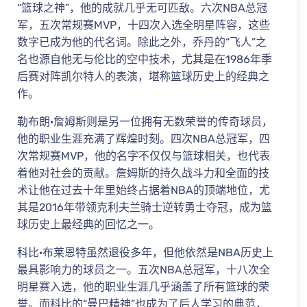
“篮球之神”，他的成就几乎无可匹敌。六次NBA总冠
军，五次常规赛MVP，十四次入选全明星阵容，这些
数字已成为他的代名词。除此之外，乔丹的“飞人”之
名也源自他无与伦比的空中技术，尤其是在1986年季
后赛对阵凯尔特人的表演，堪称篮球历史上的经典之
作。
勒布朗·詹姆斯则是另一位拥有无数荣誉的传奇球员，
他的职业生涯充满了辉煌时刻。四次NBA总冠军，四
次常规赛MVP，他的名字不仅仅与篮球相关，也代表
着他对社会的贡献。詹姆斯的持久战斗力和全面的技
术让他在过去十年里始终占据着NBA的顶端地位，尤
其是2016年带领克利夫兰骑士逆转勇士夺冠，成为篮
球历史上最经典的回忆之一。
科比·布莱恩特虽然退役多年，但他依然是NBA历史上
最具影响力的球员之一。五次NBA总冠军，十八次全
明星赛入选，他的职业生涯几乎涵盖了所有篮球的荣
誉。而科比的“曼巴精神”也成为了后人学习的典范，